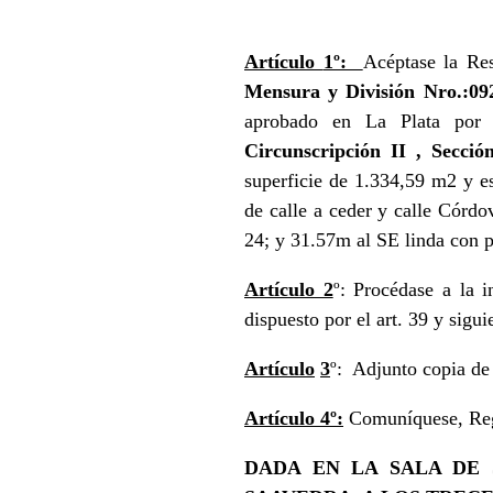
Artículo
1º:
Acéptase la Re
Mensura y División Nro.:09
aprobado en La Plata por 
Circunscripción II , Secció
superficie de 1.334,59 m2 y e
de calle a ceder y calle Córd
24; y 31.57m al SE linda con p
Artículo
2
º: Procédase a la 
dispuesto por el art. 39 y sigu
Artículo
3
º: Adjunto copia d
Artículo
4º:
Comuníquese, Regí
DADA EN LA SALA DE 