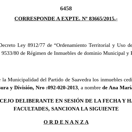
6458
CORRESPONDE A EXPTE. Nº 83665/2015.-
Decreto Ley 8912/77 de “Ordenamiento Territorial y Uso de
ey 9533/80 de Régimen de Inmuebles de dominio Municipal y P
de la Municipalidad del Partido de Saavedra los inmuebles ce
ura y División, Nro :092-020-2013
, a nombre
de Ana Marí
EJO DELIBERANTE EN SESIÓN DE LA FECHA Y H
FACULTADES, SANCIONA LA SIGUIENTE
O R D E N A N Z A