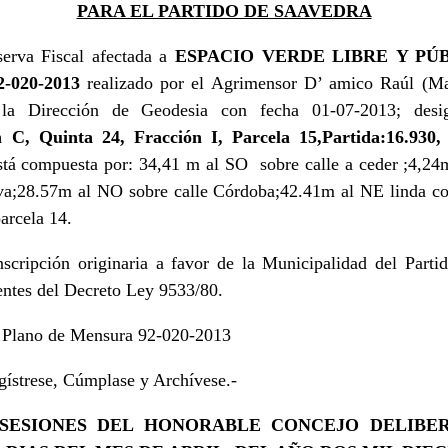
PARA EL PARTIDO DE SAAVEDRA
serva Fiscal afectada a
ESPACIO VERDE LIBRE
Y PÚ
2-020-2013
realizado por el Agrimensor D’ amico Raúl (Ma
la Dirección de Geodesia con fecha 01-07-2013; desig
n C, Quinta 24, Fracción I, Parcela 15,Partida:16.930
stá compuesta por: 34,41 m al SO sobre calle a ceder ;4,24
ova;28.57m al NO sobre calle Córdoba;42.41m al NE linda con
arcela 14.
inscripción originaria a favor de la Municipalidad del Part
ientes del Decreto Ley 9533/80.
e Plano de Mensura 92-020-2013
strese, Cúmplase y Archívese.-
SESIONES DEL HONORABLE CONCEJO DELIBE