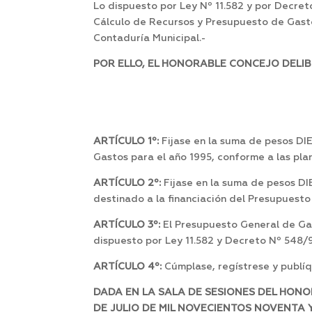
Lo dispuesto por Ley Nº 11.582 y por Decret
Cálculo de Recursos y Presupuesto de Gasto
Contaduría Municipal.-
POR ELLO, EL HONORABLE CONCEJO DELIB
ARTÍCULO 1º:
Fijase en la suma de pesos 
Gastos para el año 1995, conforme a las pla
ARTÍCULO 2º:
Fijase en la suma de pesos 
destinado a la financiación del Presupuest
ARTÍCULO 3º:
El Presupuesto General de Gas
dispuesto por Ley 11.582 y Decreto Nº 548/9
ARTÍCULO 4º:
Cúmplase, regístrese y publíq
DADA EN LA SALA DE SESIONES DEL HONOR
DE JULIO DE MIL NOVECIENTOS NOVENTA Y