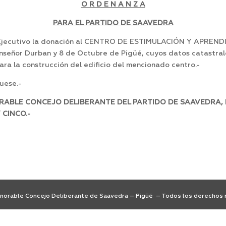
O R D E N A N Z A
PARA EL PARTIDO DE SAAVEDRA
 Ejecutivo la donación al CENTRO DE ESTIMULACIÓN Y APREND
onseñor Durban y 8 de Octubre de Pigüé, cuyos datos catastrales
ra la construcción del edificio del mencionado centro.-
uese.-
RABLE CONCEJO DELIBERANTE DEL PARTIDO DE SAAVEDRA, EN
CINCO.-
orable Concejo Deliberante de Saavedra – Pigüé – Todos los derechos