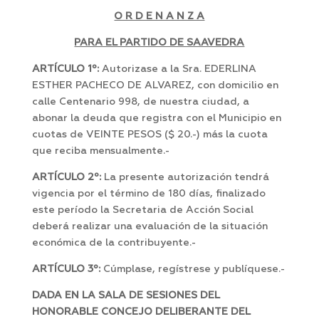
O R D E N A N Z A
PARA EL PARTIDO DE SAAVEDRA
ARTÍCULO 1º:
Autorizase a la Sra. EDERLINA
ESTHER PACHECO DE ALVAREZ, con domicilio en
calle Centenario 998, de nuestra ciudad, a
abonar la deuda que registra con el Municipio en
cuotas de VEINTE PESOS ($ 20.-) más la cuota
que reciba mensualmente.-
ARTÍCULO 2º:
La presente autorización tendrá
vigencia por el término de 180 días, finalizado
este período la Secretaria de Acción Social
deberá realizar una evaluación de la situación
económica de la contribuyente.-
ARTÍCULO 3º:
Cúmplase, regístrese y publíquese.-
DADA EN LA SALA DE SESIONES DEL
HONORABLE CONCEJO DELIBERANTE DEL