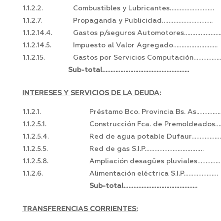
1.1.2.2.
Combustibles y Lubricantes………………………
1.1.2.7.
Propaganda y Publicidad………………………….
1.1.2.14.4.
Gastos p/seguros Automotores………………….
1.1.2.14.5.
Impuesto al Valor Agregado………………………
1.1.2.15.
Gastos por Servicios Computación……………
Sub-total……………………………………………..
INTERESES Y SERVICIOS DE LA DEUDA:
1.1.2.1.
Préstamo Bco. Provincia Bs. As..…………
1.1.2.5.1.
Construcción Fca. de Premoldeados
1.1.2.5.4.
Red de agua potable Dufaur……………….
1.1.2.5.5.
Red de gas S.I.P………………………………
1.1.2.5.8.
Ampliación desagües pluviales…………
1.1.2.6.
Alimentación eléctrica S.I.P…………………
Sub-total………………………………………
TRANSFERENCIAS CORRIENTES: