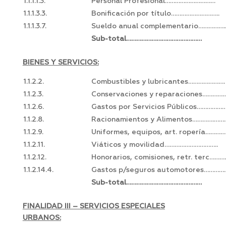
1.1.1.1.3.
Personal Profesional…………………………
1.1.1.3.3.
Bonificación por título………………………..
1.1.1.3.7.
Sueldo anual complementario…………….
Sub-total………………………………………
BIENES Y SERVICIOS:
1.1.2.2.
Combustibles y lubricantes………………….
1.1.2.3.
Conservaciones y reparaciones……………
1.1.2.6.
Gastos por Servicios Públicos……………
1.1.2.8.
Racionamientos y Alimentos………….…….
1.1.2.9.
Uniformes, equipos, art. ropería…………
1.1.2.11.
Viáticos y movilidad…………………………..
1.1.2.12.
Honorarios, comisiones, retr. terc…………
1.1.2.14.4.
Gastos p/seguros automotores……………
Sub-total………………………………………
FINALIDAD III – SERVICIOS ESPECIALES
URBANOS: