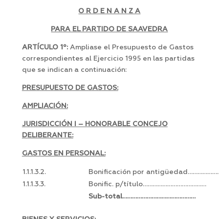
O R D E N A N Z A
PARA EL PARTIDO DE SAAVEDRA
ARTÍCULO 1º:
Ampliase el Presupuesto de Gastos
correspondientes al Ejercicio 1995 en las partidas
que se indican a continuación:
PRESUPUESTO DE GASTOS:
AMPLIACIÓN:
JURISDICCIÓN I – HONORABLE CONCEJO
DELIBERANTE:
GASTOS EN PERSONAL:
1.1.1.3.2.
Bonificación por antigüedad………………
1.1.1.3.3.
Bonific. p/título…………………………………
Sub-total………………………………………