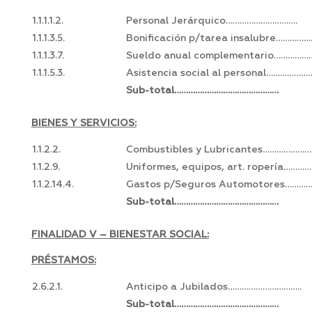
1.1.1.1.2.
Personal Jerárquico………………………….
1.1.1.3.5.
Bonificación p/tarea insalubre…………
1.1.1.3.7.
Sueldo anual complementario……………
1.1.1.5.3.
Asistencia social al personal………………
Sub-total………………………………………
BIENES Y SERVICIOS:
1.1.2.2.
Combustibles y Lubricantes…………………
1.1.2.9.
Uniformes, equipos, art. ropería…………
1.1.2.14.4.
Gastos p/Seguros Automotores…………
Sub-total………………………………………
FINALIDAD V – BIENESTAR SOCIAL:
PRÉSTAMOS:
2.6.2.1.
Anticipo a Jubilados…………………………..
Sub-total………………………………………