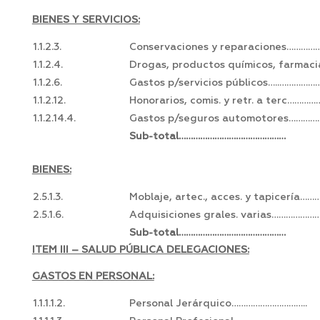
BIENES Y SERVICIOS:
1.1.2.3.
Conservaciones y reparaciones……………
1.1.2.4.
Drogas, productos químicos, farmaci
1.1.2.6.
Gastos p/servicios públicos…..……………
1.1.2.12.
Honorarios, comis. y retr. a terc……………
1.1.2.14.4.
Gastos p/seguros automotores……………
Sub-total………………………………………
BIENES:
2.5.1.3.
Moblaje, artec., acces. y tapicería……
2.5.1.6.
Adquisiciones grales. varias………………
Sub-total………………………………………
ITEM III – SALUD PÚBLICA DELEGACIONES:
GASTOS EN PERSONAL:
1.1.1.1.2.
Personal Jerárquico…………………………..