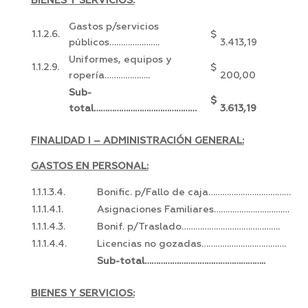
BIENES Y SERVICIOS:
Gastos p/servicios
1.1.2.6.
$
públicos………………….
3.413,19
Uniformes, equipos y
1.1.2.9.
$
ropería………………..
200,00
Sub-
$
total………………………………………
3.613,19
FINALIDAD I – ADMINISTRACIÓN GENERAL:
GASTOS EN PERSONAL:
1.1.1.3.4.
Bonific. p/Fallo de caja………………………………
1.1.1.4.1.
Asignaciones Familiares……………………………
1.1.1.4.3.
Bonif. p/Traslado…………………………………….
1.1.1.4.4.
Licencias no gozadas……………………………….
Sub-total……………………………………………..
BIENES Y SERVICIOS: