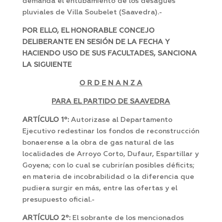
demanda el entubamiento de los desagües
pluviales de Villa Soubelet (Saavedra).-
POR ELLO, EL HONORABLE CONCEJO
DELIBERANTE EN SESIÓN DE LA FECHA Y
HACIENDO USO DE SUS FACULTADES, SANCIONA
LA SIGUIENTE
O R D E N A N Z A
PARA EL PARTIDO DE SAAVEDRA
ARTÍCULO 1º:
Autorizase al Departamento
Ejecutivo redestinar los fondos de reconstrucción
bonaerense a la obra de gas natural de las
localidades de Arroyo Corto, Dufaur, Espartillar y
Goyena; con lo cual se cubrirían posibles déficits;
en materia de incobrabilidad o la diferencia que
pudiera surgir en más, entre las ofertas y el
presupuesto oficial.-
ARTÍCULO 2º:
El sobrante de los mencionados