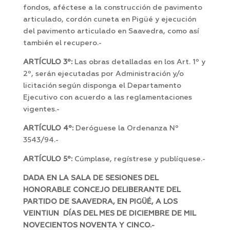
fondos, aféctese a la construcción de pavimento
articulado, cordón cuneta en Pigüé y ejecución
del pavimento articulado en Saavedra, como así
también el recupero.-
ARTÍCULO 3º:
Las obras detalladas en los Art. 1º y
2º, serán ejecutadas por Administración y/o
licitación según disponga el Departamento
Ejecutivo con acuerdo a las reglamentaciones
vigentes.-
ARTÍCULO 4º:
Deróguese la Ordenanza Nº
3543/94.-
ARTÍCULO 5º:
Cúmplase, regístrese y publíquese.-
DADA EN LA SALA DE SESIONES DEL
HONORABLE CONCEJO DELIBERANTE DEL
PARTIDO DE SAAVEDRA, EN PIGÜÉ, A LOS
VEINTIUN DÍAS DEL MES DE DICIEMBRE DE MIL
NOVECIENTOS NOVENTA Y CINCO.-