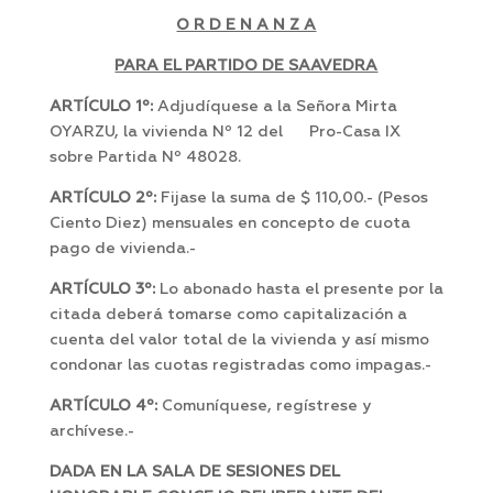
O R D E N A N Z A
PARA EL PARTIDO DE SAAVEDRA
ARTÍCULO 1º:
Adjudíquese a la Señora Mirta
OYARZU, la vivienda Nº 12 del Pro-Casa IX
sobre Partida Nº 48028.
ARTÍCULO 2º:
Fijase la suma de $ 110,00.- (Pesos
Ciento Diez) mensuales en concepto de cuota
pago de vivienda.-
ARTÍCULO 3º:
Lo abonado hasta el presente por la
citada deberá tomarse como capitalización a
cuenta del valor total de la vivienda y así mismo
condonar las cuotas registradas como impagas.-
ARTÍCULO 4º:
Comuníquese, regístrese y
archívese.-
DADA EN LA SALA DE SESIONES DEL