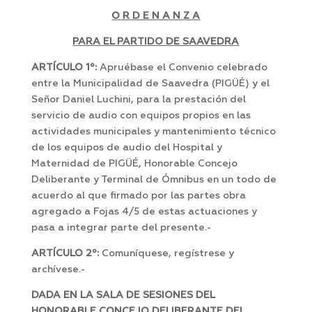
O R D E N A N Z A
PARA EL PARTIDO DE SAAVEDRA
ARTÍCULO 1º:
Apruébase el Convenio celebrado
entre la Municipalidad de Saavedra (PIGÜÉ) y el
Señor Daniel Luchini, para la prestación del
servicio de audio con equipos propios en las
actividades municipales y mantenimiento técnico
de los equipos de audio del Hospital y
Maternidad de PIGÜÉ, Honorable Concejo
Deliberante y Terminal de Ómnibus en un todo de
acuerdo al que firmado por las partes obra
agregado a Fojas 4/5 de estas actuaciones y
pasa a integrar parte del presente.-
ARTÍCULO 2º:
Comuníquese, regístrese y
archívese.-
DADA EN LA SALA DE SESIONES DEL
HONORABLE CONCEJO DELIBERANTE DEL