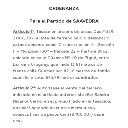
ORDENANZA
Para el Partido de SAAVEDRA
Artículo 1º:
Tasase en la suma de pesos Dos Mil ($
2.000,00.-) el lote de terreno baldío designado
catastralmente como: Circunscripción II – Sección
F – Manzana 160ª – Parcela 22 – Partida 9962,
ubicado en calle Güemes Nº 40 de Pigüé, entre
Larrea y Uruguay, que mide 13,61 metros de
frente calle Güemes por 42,16 metros de fondo,
superficie total 573,79 metros cuadrados.-
Artículo 2º:
Autorizase la venta del terreno
indicado en el artículo anterior al señor Sandro
Nicanor Cerna, en el precio fijado en la tasación,
que será saldado en cuotas mensuales y
consecutivas de pesos Cien ($ 100,00.-) cada
una.-