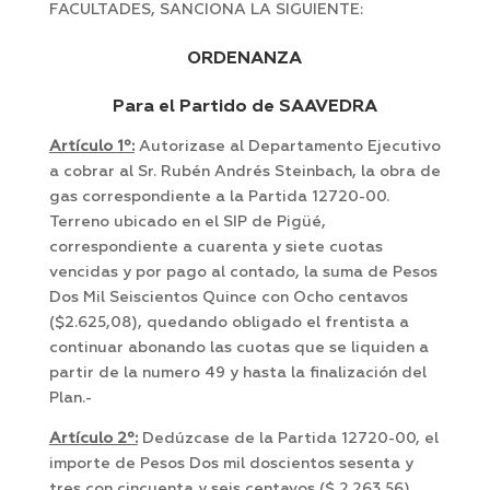
FACULTADES, SANCIONA LA SIGUIENTE:
ORDENANZA
Para el Partido de SAAVEDRA
Artículo 1º:
Autorizase al Departamento Ejecutivo
a cobrar al Sr. Rubén Andrés Steinbach, la obra de
gas correspondiente a la Partida 12720-00.
Terreno ubicado en el SIP de Pigüé,
correspondiente a cuarenta y siete cuotas
vencidas y por pago al contado, la suma de Pesos
Dos Mil Seiscientos Quince con Ocho centavos
($2.625,08), quedando obligado el frentista a
continuar abonando las cuotas que se liquiden a
partir de la numero 49 y hasta la finalización del
Plan.-
Artículo 2º:
Dedúzcase de la Partida 12720-00, el
importe de Pesos Dos mil doscientos sesenta y
tres con cincuenta y seis centavos ($ 2.263,56),