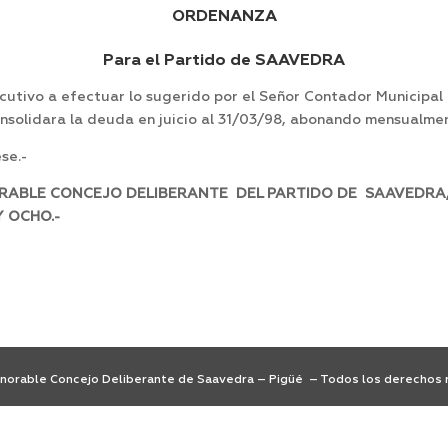
ORDENANZA
Para el Partido de SAAVEDRA
tivo a efectuar lo sugerido por el Señor Contador Municipal a
consolidara la deuda en juicio al 31/03/98, abonando mensualmen
se.-
ORABLE CONCEJO DELIBERANTE DEL PARTIDO DE SAAVEDRA, 
ENTA Y OCHO.-
orable Concejo Deliberante de Saavedra – Pigüé – Todos los derechos