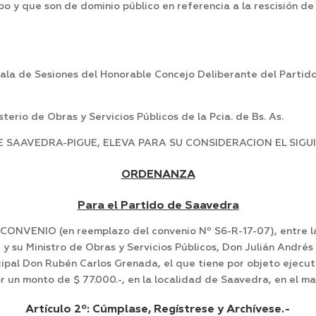
o y que son de dominio público en referencia a la rescisión de
ala de Sesiones del Honorable Concejo Deliberante del Partido
terio de Obras y Servicios Públicos de la Pcia. de Bs. As.
SAAVEDRA-PIGUE, ELEVA PARA SU CONSIDERACION EL SIGUI
ORDENANZA
Para el Partido de Saavedra
CONVENIO (en reemplazo del convenio Nº S6-R-17-07), entre l
 y su Ministro de Obras y Servicios Públicos, Don Julián Andr
ipal Don Rubén Carlos Grenada, el que tiene por objeto ejecu
n monto de $ 77.000.-, en la localidad de Saavedra, en el marc
Artículo 2º:
Cúmplase, Regístrese y Archívese.-