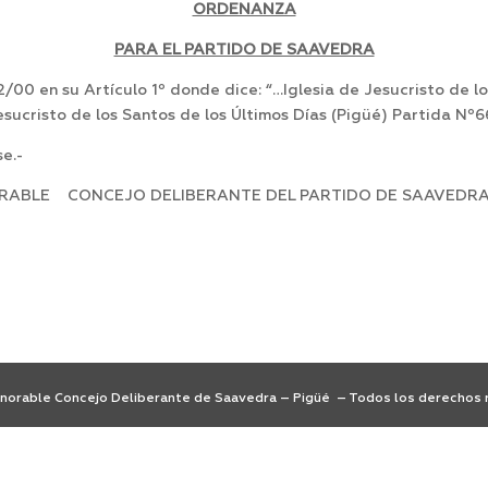
ORDENANZA
PARA EL PARTIDO DE SAAVEDRA
0 en su Artículo 1º donde dice: “…Iglesia de Jesucristo de lo
esucristo de los Santos de los Últimos Días (Pigüé) Partida Nº
e.-
ORABLE CONCEJO DELIBERANTE DEL PARTIDO DE SAAVEDRA, 
orable Concejo Deliberante de Saavedra – Pigüé – Todos los derechos