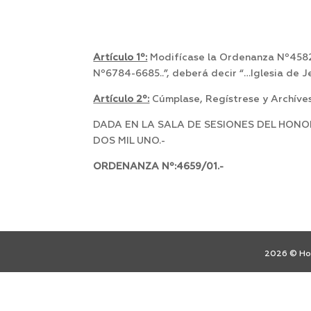
Artículo 1º:
Modifícase la Ordenanza Nº4582/0
Nº6784-6685..”, deberá decir “…Iglesia de J
Artículo 2º:
Cúmplase, Regístrese y Archíves
DADA EN LA SALA DE SESIONES DEL HON
DOS MIL UNO.-
ORDENANZA Nº:4659/01.-
2026 © Hon