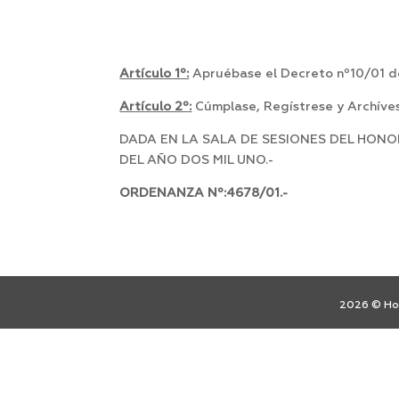
Artículo 1º:
Apruébase el Decreto nº10/01 de
Artículo 2º:
Cúmplase, Regístrese y Archíves
DADA EN LA SALA DE SESIONES DEL HON
DEL AÑO DOS MIL UNO.-
ORDENANZA Nº:4678/01.-
2026 © Hon