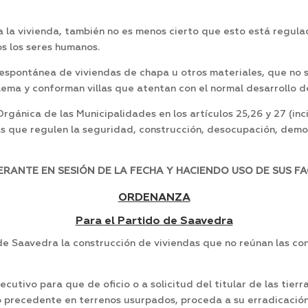
o a la vivienda, también no es menos cierto que esto está regu
s los seres humanos.
 espontánea de viviendas de chapa u otros materiales, que no 
lema y conforman villas que atentan con el normal desarrollo d
rgánica de las Municipalidades en los artículos 25,26 y 27 (inc
 que regulen la seguridad, construcción, desocupación, demoli
RANTE EN SESIÓN DE LA FECHA Y HACIENDO USO DE SUS FA
ORDENANZA
Para el Partido de Saavedra
 de Saavedra la construcción de viviendas que no reúnan las co
utivo para que de oficio o a solicitud del titular de las tierr
o precedente en terrenos usurpados, proceda a su erradicación, 