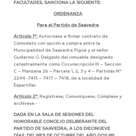
FACULTADES, SANCIONA LA SIGUIENTE:
ORDENANZA
Para el Partido de Saavedra
Artículo 1º:
Autorizase a firmar contrato de
Comodato con opción a compra entre la
Municipalidad de Saavedra Pigüé y el señor
Guillermo G. Delgado del inmueble designado
catastralmente como Circunscripción III – Sección
C – Manzana 26 – Parcela 1, 2, 3 y 4 – Partidas Nº
2244 -7415 – 7417 – 7418, de a localidad de
Espartillar.
Artículo 2º:
Regístrese, Comuníquese, Cúmplase y
archívese.-
DADA EN LA SALA DE SESIONES DEL
HONORABLE CONCEJO DELIBERANTE DEL
PARTIDO DE SAAVEDRA, A LOS DIECINUEVE
DÍAS DEL MES DE OCTUBRE DEL AÑO DOS MIL