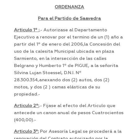
ORDENANZA
Para el Partido de Saavedra
Articulo 1º
:
.- Autorizase al Departamento
Ejecutivo a renovar por el termino de un (1) año a
partir del 1º de enero del 2006,la Concesión del
uso de la calesita Municipal ubicada en plaza
Sarmiento, en la intersección de las calles
Belgrano y Humberto 1º de PIGUE, a la señorita
Silvina Lujan Stoessel, D.N.I. Nº
28.300.354,anexando dos (2) autos, dos (2)
motos, y dos (2 ) camas elásticas de su
propiedad.-
Articulo 2º:
.- Fijase al efecto del Articulo que
antecede un canon anual de pesos Cuatrocientos
(400,00).-
Articulo 3º:
Por Asesoría Legal se procederá a la
renovación del Contrato autorizado por la