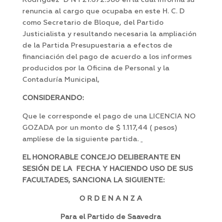
Rodríguez D N I 21.672.980 en la cual informa su
renuncia al cargo que ocupaba en este H. C. D
como Secretario de Bloque, del Partido
Justicialista y resultando necesaria la ampliación
de la Partida Presupuestaria a efectos de
financiación del pago de acuerdo a los informes
producidos por la Oficina de Personal y la
Contaduría Municipal,
CONSIDERANDO:
Que le corresponde el pago de una LICENCIA NO
GOZADA por un monto de $ 1.117,44 ( pesos)
amplíese de la siguiente partida.
EL HONORABLE CONCEJO DELIBERANTE EN
SESIÓN DE LA FECHA Y HACIENDO USO DE SUS
FACULTADES, SANCIONA LA SIGUIENTE:
O R D E N A N Z A
Para el Partido de Saavedra