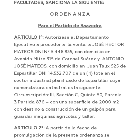
FACULTADES, SANCIONA LA SIGUIENTE:
O R D E N A N Z A
Para el Partido de Saavedra
ARTICULO 1
º:
Autorizase al Departamento
Ejecutivo a proceder a la venta a JOSÉ HECTOR
MATEOS DNI Nº 5.446.835, con domicilio en
Avenida Mitre 315 de Coronel Suárez y ANTONIO
JOSÉ MATEOS, con domicilio en Juan Taux 525 de
Espartillar DNI 14.532.707 de un ( 1) lote en el
sector industrial planificado de Espartillar cuya
nomenclatura catastral es la siguiente:
Circunscripción: III, Sección C, Quinta 50, Parcela
3,Partida 876 – con una superficie de 2000 m2
con destino a construcción de un galpón para
guardar maquinas agrícolas y taller.
ARTICULO 2
º:
A partir de la fecha de
promulgación de la presente ordenanza se