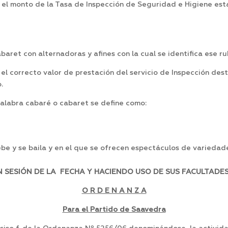
el monto de la Tasa de Inspección de Seguridad e Higiene esta
ret con alternadoras y afines con la cual se identifica ese ru
el correcto valor de prestación del servicio de Inspección des
.
alabra cabaré o cabaret se define como:
ebe y se baila y en el que se ofrecen espectáculos de variedad
SESIÓN DE LA FECHA Y HACIENDO USO DE SUS FACULTADES,
O R D E N A N Z A
Para el Partido de Saavedra