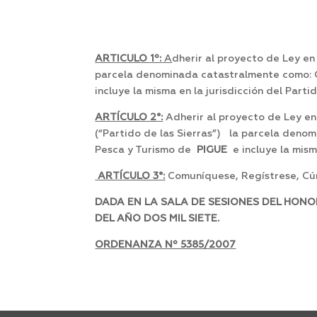
ARTICULO 1º:
A
dherir al proyecto de Ley en
parcela denominada catastralmente como: Ci
incluye la misma en la jurisdicción del Part
ARTÍCULO 2°:
Adherir al proyecto de Ley en 
(“Partido de las Sierras”) la parcela deno
Pesca y Turismo de
PIGUE
e incluye la mism
ARTÍCULO 3°:
Comuníquese, Regístrese, Cúm
DADA EN LA SALA DE SESIONES DEL HONO
DEL AÑO DOS MIL SIETE.
ORDENANZA Nº 5385/2007