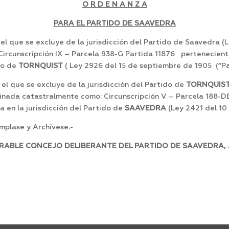
O R D E N A N Z A
PARA EL PARTIDO DE SAAVEDRA
 el que se excluye de la jurisdicción del Partido de Saavedra (
rcunscripción IX – Parcela 938-G Partida 11876 perteneciente
ido de
TORNQUIST
( Ley 2926 del 15 de septiembre de 1905 (“Pa
el que se excluye de la jurisdicción del Partido de
TORNQUIS
minada catastralmente como: Circunscripción V – Parcela 188-
a en la jurisdicción del Partido de
SAAVEDRA
(Ley 2421 del 10
plase y Archívese.-
RABLE CONCEJO DELIBERANTE DEL PARTIDO DE SAAVEDRA, A