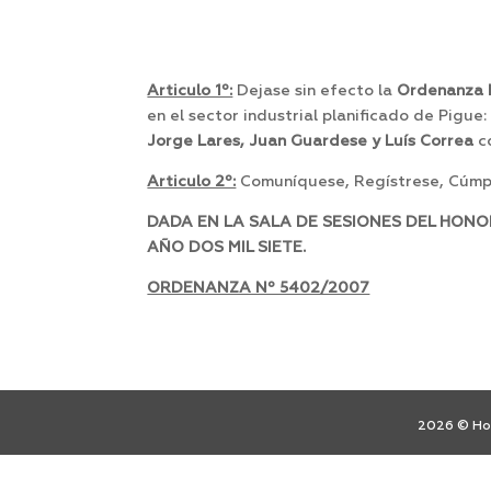
Articulo 1º:
Dejase sin efecto la
Ordenanza 
en el sector industrial planificado de Pigue
Jorge
Lares, Juan Guardese y Luís Correa
co
Articulo 2º:
Comuníquese, Regístrese, Cúmpl
DADA EN LA SALA DE SESIONES DEL HON
AÑO DOS MIL SIETE.
ORDENANZA Nº 5402/2007
2026 © Hon