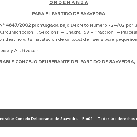
O R D E N A N Z A
PARA EL PARTIDO DE SAAVEDRA
N
º 4847/2002
promulgada bajo Decreto Número 724/02 por la c
: Circunscripción II, Sección F – Chacra 159 – Fracción I – Parce
n destino a la instalación de un local de faena para pequeños
ase y Archívese.-
ORABLE CONCEJO DELIBERANTE DEL PARTIDO DE SAAVEDRA, 
orable Concejo Deliberante de Saavedra – Pigüé – Todos los derechos