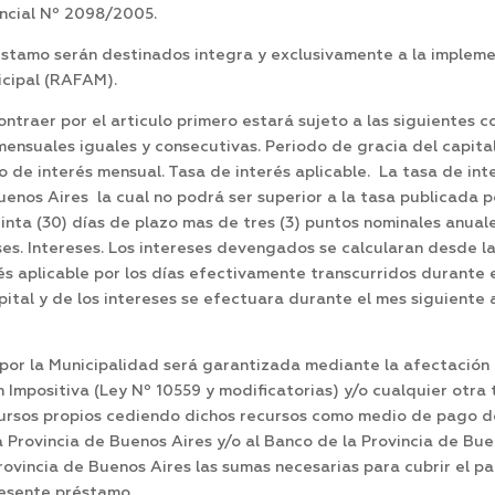
incial Nº 2098/2005.
éstamo serán destinados integra y exclusivamente a la implem
icipal (RAFAM).
ntraer por el articulo primero estará sujeto a las siguientes c
 mensuales iguales y consecutivas. Periodo de gracia del capita
de interés mensual. Tasa de interés aplicable. La tasa de in
uenos Aires la cual no podrá ser superior a la tasa publicada p
inta (30) días de plazo mas de tres (3) puntos nominales anual
eses. Intereses. Los intereses devengados se calcularan desde l
s aplicable por los días efectivamente transcurridos durante 
pital y de los intereses se efectuara durante el mes siguiente 
por la Municipalidad será garantizada mediante la afectación 
 Impositiva (Ley Nº 10559 y modificatorias) y/o cualquier otra
ecursos propios cediendo dichos recursos como medio de pago d
a Provincia de Buenos Aires y/o al Banco de la Provincia de Bu
Provincia de Buenos Aires las sumas necesarias para cubrir el 
resente préstamo.