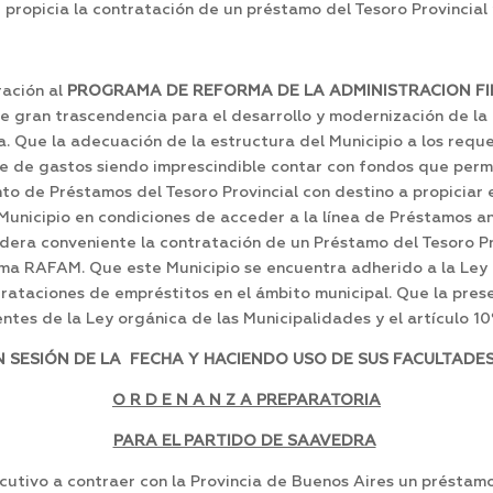
propicia la contratación de un préstamo del Tesoro Provincial
ración al
PROGRAMA DE REFORMA DE LA ADMINISTRACION FI
gran trascendencia para el desarrollo y modernización de la g
na. Que la adecuación de la estructura del Municipio a los re
e de gastos siendo imprescindible contar con fondos que permi
o de Préstamos del Tesoro Provincial con destino a propiciar e
Municipio en condiciones de acceder a la línea de Préstamos an
idera conveniente la contratación de un Préstamo del Tesoro P
ma RAFAM. Que este Municipio se encuentra adherido a la Ley P
trataciones de empréstitos en el ámbito municipal. Que la pre
entes de la Ley orgánica de las Municipalidades y el artículo 10
SESIÓN DE LA FECHA Y HACIENDO USO DE SUS FACULTADES
O R D E N A N Z A PREPARATORIA
PARA EL PARTIDO DE SAAVEDRA
utivo a contraer con la Provincia de Buenos Aires un présta