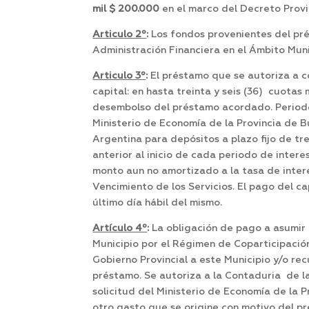
mil $ 200.000
en el marco del Decreto Prov
Articulo 2º
:
Los fondos provenientes del pr
Administración Financiera en el Ámbito Mun
Articulo 3º
:
El préstamo que se autoriza a co
capital: en hasta treinta y seis (36) cuotas
desembolso del préstamo acordado. Periodo 
Ministerio de Economía de la Provincia de B
Argentina para depósitos a plazo fijo de tre
anterior al inicio de cada periodo de inter
monto aun no amortizado a la tasa de interé
Vencimiento de los Servicios. El pago del ca
último día hábil del mismo.
Artículo 4º
:
La obligación de pago a asumir 
Municipio por el Régimen de Coparticipación
Gobierno Provincial a este Municipio y/o r
préstamo. Se autoriza a la Contaduria de l
solicitud del Ministerio de Economía de la 
otro gasto que se origine con motivo del p