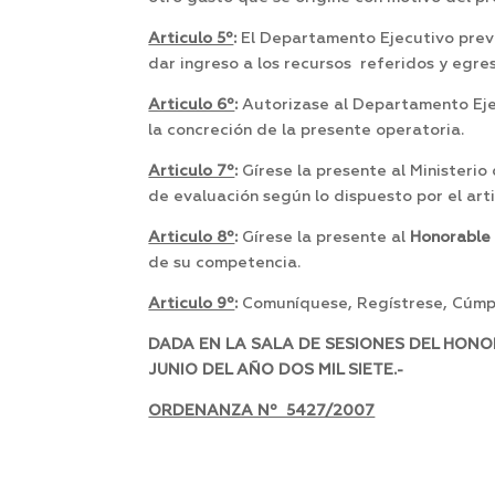
Articulo 5º
:
El Departamento Ejecutivo preve
dar ingreso a los recursos referidos y egre
Articulo 6º
:
Autorizase al Departamento Ejec
la concreción de la presente operatoria.
Articulo 7º
:
Gírese la presente al Ministeri
de evaluación según lo dispuesto por el arti
Articulo 8º
:
Gírese la presente al
Honorable 
de su competencia.
Articulo 9º
:
Comuníquese, Regístrese, Cúmpl
DADA EN LA SALA DE SESIONES DEL HONO
JUNIO DEL AÑO DOS MIL SIETE.-
ORDENANZA Nº 5427/2007