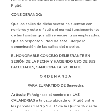
nombre a tres nuevas arterias de la localidad de
Pigüé.
CONSIDERANDO:
Que las calles de dicho sector no cuentan con
nombres y esto dificulta el normal funcionamiento
de las familias que allí se encuentran emplazadas.
Que es responsabilidad de este Cuerpo la
denominación de las calles del distrito.
E
L HONORABLE CONCEJO DELIBERANTE EN
SESIÓN DE LA FECHA Y HACIENDO USO DE SUS
FACULTADES, SANCIONA LA SIGUIENTE:
O R D E N A N Z A
PARA EL PARTIDO DE Saavedra
Artículo 1º:
Asignase el nombre de
LAS
CALANDRIAS
a la calle ubicada en Pigüé entre
las parcelas 1 al 9 y 9 al 17 de la Quinta 16 desde