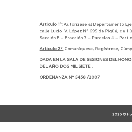
Articulo 1º:
Autorizase al Departamento Ejec
calle Lucio V. López Nº 695 de Pigüé, de 1 (
Sección F – Fracción 7 – Parcelas 4 – Part
Articulo 2º:
Comuníquese, Regístrese, Cúmpl
DADA EN LA SALA DE SESIONES DEL HONO
DEL AÑO DOS MIL SIETE .
ORDENANZA Nº 5438 /2007
2026 © Hon