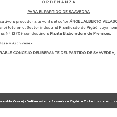
O R D E N A N Z A
PARA EL PARTIDO DE SAAVEDRA
utivo a proceder a la venta al señor
ÁNGEL ALBERTO VELASCO
uno) lote en el Sector industrial Planificado de Pigüé, cuya nom
idas Nº 12709 con destino a
Planta Elaboradora de Premixes.
ase y Archívese.-
RABLE CONCEJO DELIBERANTE DEL PARTIDO DE SAAVEDRA, 
orable Concejo Deliberante de Saavedra – Pigüé – Todos los derechos