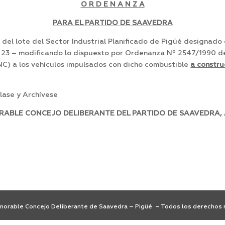
O R D E N A N Z A
PARA EL PARTIDO DE SAAVEDRA
del lote del Sector Industrial Planificado de Pigüé designado 
a 23 – modificando lo dispuesto por Ordenanza Nº 2547/1990 de
C) a los vehículos impulsados con dicho combustible
a constru
ase y Archívese
RABLE CONCEJO DELIBERANTE DEL PARTIDO DE SAAVEDRA, A
orable Concejo Deliberante de Saavedra – Pigüé – Todos los derechos