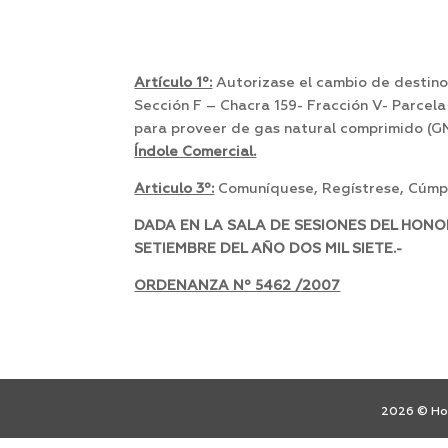
Artículo 1º:
Autorizase el cambio de destino 
Sección F – Chacra 159- Fracción V- Parcel
para proveer de gas natural comprimido (GN
Índole Comercial.
Articulo 3º:
Comuníquese, Regístrese, Cúmpl
DADA EN LA SALA DE SESIONES DEL HONO
SETIEMBRE DEL AÑO DOS MIL SIETE.-
ORDENANZA Nº 5462 /2007
2026 © Hon