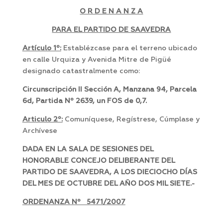
O R D E N A N Z A
PARA EL PARTIDO DE SAAVEDRA
Artículo 1º:
Establézcase para el terreno ubicado
en calle Urquiza y Avenida Mitre de Pigüé
designado catastralmente como:
Circunscripción II Sección A, Manzana 94, Parcela
6d, Partida Nº 2639, un FOS de 0,7.
Articulo 2º:
Comuníquese, Regístrese, Cúmplase y
Archívese
DADA EN LA SALA DE SESIONES DEL
HONORABLE CONCEJO DELIBERANTE DEL
PARTIDO DE SAAVEDRA, A LOS DIECIOCHO DÍAS
DEL MES DE OCTUBRE DEL AÑO DOS MIL SIETE.-
ORDENANZA Nº 5471/2007