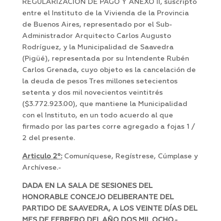
REGULARIZACIÓN DE PAGO Y ANEXO II, suscripto
entre el Instituto de la Vivienda de la Provincia
de Buenos Aires, representado por el Sub-
Administrador Arquitecto Carlos Augusto
Rodríguez, y la Municipalidad de Saavedra
(Pigüé), representada por su Intendente Rubén
Carlos Grenada, cuyo objeto es la cancelación de
la deuda de pesos Tres millones setecientos
setenta y dos mil novecientos veintitrés
($3.772.923.00), que mantiene la Municipalidad
con el Instituto, en un todo acuerdo al que
firmado por las partes corre agregado a fojas 1 /
2 del presente.
Articulo 2º:
Comuníquese, Regístrese, Cúmplase y
Archívese.-
DADA EN LA SALA DE SESIONES DEL
HONORABLE CONCEJO DELIBERANTE DEL
PARTIDO DE SAAVEDRA, A LOS VEINTE DÍAS DEL
MES DE FEBRERO DEL AÑO DOS MIL OCHO.-