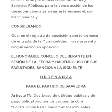
Lo solicitado por la Secretaria de Obras y
Servicios Públicos, para la construcción de los
desagües cloacales en las arterias mas abajo
mencionadas y:
CONSIDERANDO:
Que, en el registro de oposición abierto en mesa
de entrada de la Municipalidad, no se presento
ningún vecino en oposición.
EL HONORABLE CONCEJO DELIBERANTE EN
SESIÓN DE LA FECHA Y HACIENDO USO DE SUS
FACULTADES, SANCIONA LA SIGUIENTE
O R D E N A N Z A
PARA EL PARTIDO DE SAAVEDRA
Articulo 1º:
. Declárese de utilidad pública y de
pago obligatorio por los vecinos, la obra
“Construcción Red Cloacal” en los inmuebles