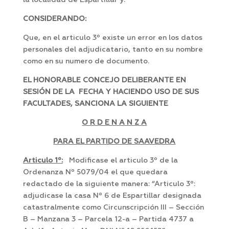
la localidad de Espartillar y:
CONSIDERANDO:
Que, en el articulo 3º existe un error en los datos
personales del adjudicatario, tanto en su nombre
como en su numero de documento.
EL HONORABLE CONCEJO DELIBERANTE EN
SESIÓN DE LA FECHA Y HACIENDO USO DE SUS
FACULTADES, SANCIONA LA SIGUIENTE
O R D E N A N Z A
PARA EL PARTIDO DE SAAVEDRA
Articulo 1º:
Modificase el articulo 3º de la
Ordenanza Nº 5079/04 el que quedara
redactado de la siguiente manera: “Articulo 3º:
adjudicase la casa Nº 6 de Espartillar designada
catastralmente como Circunscripción III – Sección
B – Manzana 3 – Parcela 12-a – Partida 4737 a