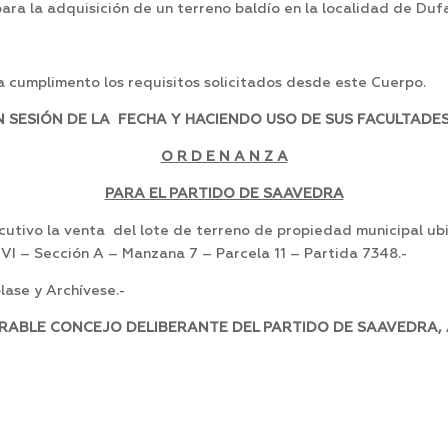
para la adquisición de un terreno baldío en la localidad de Dufa
 cumplimento los requisitos solicitados desde este Cuerpo.
SESIÓN DE LA FECHA Y HACIENDO USO DE SUS FACULTADES
O R D E N A N Z A
PARA EL PARTIDO DE SAAVEDRA
cutivo la venta del lote de terreno de propiedad municipal ub
VI – Sección A – Manzana 7 – Parcela 11 – Partida 7348.-
ase y Archívese.-
ORABLE CONCEJO DELIBERANTE DEL PARTIDO DE SAAVEDRA, 