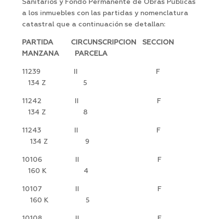
Sanitarios y Fondo Permanente de Obras Públicas
a los inmuebles con las partidas y nomenclatura
catastral que a continuación se detallan:
PARTIDA CIRCUNSCRIPCION SECCION
MANZANA PARCELA
11239 II F
134 Z 5
11242 II F
134 Z 8
11243 II F
134 Z 9
10106 II F
160 K 4
10107 II F
160 K 5
10108 II F