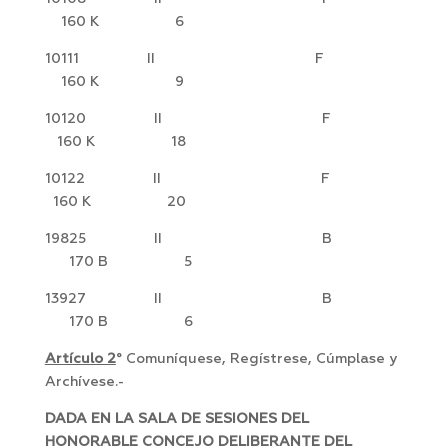
160 K 6
10111 II F
160 K 9
10120 II F
160 K 18
10122 II F
160 K 20
19825 II B
170 B 5
13927 II B
170 B 6
Artículo 2
° Comuníquese, Regístrese, Cúmplase y
Archívese.-
DADA EN LA SALA DE SESIONES DEL
HONORABLE CONCEJO DELIBERANTE DEL