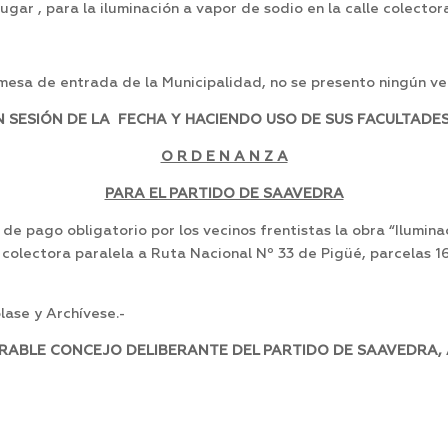
ugar , para la iluminación a vapor de sodio en la calle colector
 mesa de entrada de la Municipalidad, no se presento ningún ve
SESIÓN DE LA FECHA Y HACIENDO USO DE SUS FACULTADES
O R D E N A N Z A
PARA EL PARTIDO DE SAAVEDRA
 de pago obligatorio por los vecinos frentistas la obra “Ilumin
colectora paralela a Ruta Nacional Nº 33 de Pigüé, parcelas 16-a;
ase y Archívese.-
RABLE CONCEJO DELIBERANTE DEL PARTIDO DE SAAVEDRA, A