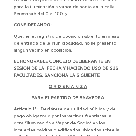
La solicitud presentada por los vecinos del lugar ,
para la iluminación a vapor de sodio en la calle
Peumahué del 0 al 100, y
CONSIDERANDO:
Que, en el registro de oposición abierto en mesa
de entrada de la Municipalidad, no se presento
ningún vecino en oposición.
EL HONORABLE CONCEJO DELIBERANTE EN
SESIÓN DE LA FECHA Y HACIENDO USO DE SUS
FACULTADES, SANCIONA LA SIGUIENTE
O R D E N A N Z A
PARA EL PARTIDO DE SAAVEDRA
Articulo 1º:
. Declárese de utilidad pública y de
pago obligatorio por los vecinos frentistas la
obra “Iluminación a Vapor de Sodio” en los
inmuebles baldíos o edificados ubicados sobre la