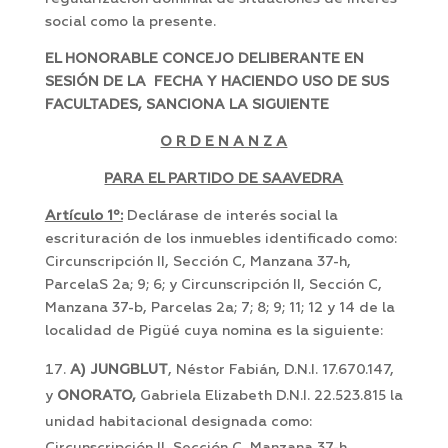
social como la presente.
EL HONORABLE CONCEJO DELIBERANTE EN
SESIÓN DE LA FECHA Y HACIENDO USO DE SUS
FACULTADES, SANCIONA LA SIGUIENTE
O R D E N A N Z A
PARA EL PARTIDO DE SAAVEDRA
Artículo 1º:
Declárase de interés social la
escrituración de los inmuebles identificado como:
Circunscripción II, Sección C, Manzana 37-h,
ParcelaS 2a; 9; 6; y Circunscripción II, Sección C,
Manzana 37-b, Parcelas 2a; 7; 8; 9; 11; 12 y 14 de la
localidad de Pigüé cuya nomina es la siguiente:
A) JUNGBLUT
, Néstor Fabián, D.N.I. 17.670.147,
y
ONORATO,
Gabriela Elizabeth D.N.I. 22.523.815 la
unidad habitacional designada como: