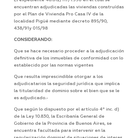
El expediente 48.612/117/1.990 en el cual se
encuentran adjudicadas las viviendas construídas
por el Plan de Vivienda Pro Casa IV de la
localidad Pigüé mediante decreto 895/90,
438/91y 015/98
CONSIDERANDO:
Que se hace necesario proceder a la adjudicación
definitiva de los inmuebles de conformidad con lo
establecido por las normas vigentes
Que resulta imprescindible otorgar a los
adjudicatarios la seguridad jurídica que implica
la titularidad de dominio sobre el bien que se le
es adjudicado.-
Que según lo dispuesto por el artículo 4º inc. d)
de la Ley 10.830, la Escribanía General de
Gobierno de la Provincia de Buenos Aires, se
encuentra facultada para intervenir en la
regularización dominial de situaciones de interes