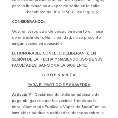
La solicitud presentada por los vecinos del lugar,
para la iluminación a vapor de sodio en la calle
Chacabuco del 100 al 500, de Pigue, y:
CONSIDERANDO:
Que, en el registro de oposición abierto en mesa
de entrada de la Municipalidad, no se presento
ningún vecino en oposición.
EL HONORABLE CONCEJO DELIBERANTE EN
SESIÓN DE LA FECHA Y HACIENDO USO DE SUS
FACULTADES, SANCIONA LA SIGUIENTE
O R D E N A N Z A
PARA EL PARTIDO DE SAAVEDRA
Articulo 1º:
Declárese de utilidad pública y de
pago obligatorio por los vecinos frentistas la
obra “Alumbrado Publico a Vapor de Sodio” en los
inmuebles baldíos o edificados ubicados sobre la