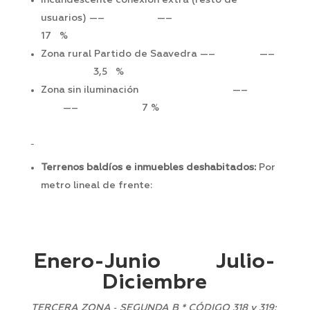
Incandescente conexión extra (resto de
usuarios) —– —–
17 %
Zona rural Partido de Saavedra —– —–
3,5 %
Zona sin iluminación —–
—– 7 %
Terrenos baldíos e inmuebles deshabitados:
Por
metro lineal de frente:
Enero-Junio Julio-
Diciembre
TERCERA ZONA ‑ SEGUNDA B * CÓDIGO 318 y 319
: