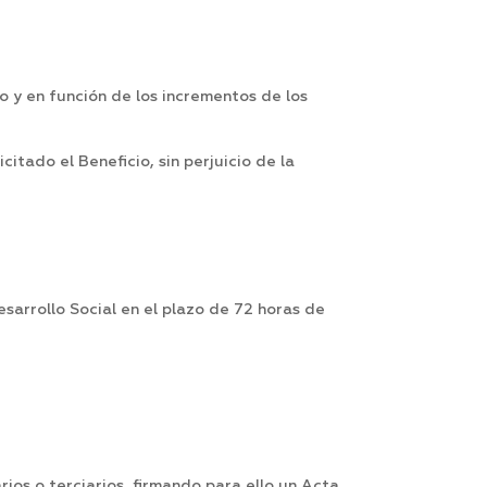
y en función de los incrementos de los
itado el Beneficio, sin perjuicio de la
sarrollo Social en el plazo de 72 horas de
rios o terciarios, firmando para ello un Acta