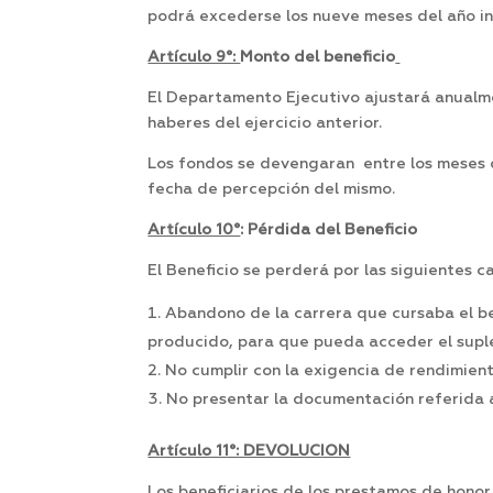
podrá excederse los nueve meses del año in
Artículo 9°:
Monto del beneficio
El Departamento Ejecutivo ajustará anualme
haberes del ejercicio anterior.
Los fondos se devengaran entre los meses de 
fecha de percepción del mismo.
Artículo 10°
: Pérdida del Beneficio
El Beneficio se perderá por las siguientes c
Abandono de la carrera que cursaba el ben
producido, para que pueda acceder el supl
No cumplir con la exigencia de rendimien
No presentar la documentación referida a
Artículo 11°: DEVOLUCION
Los beneficiarios de los prestamos de honor 