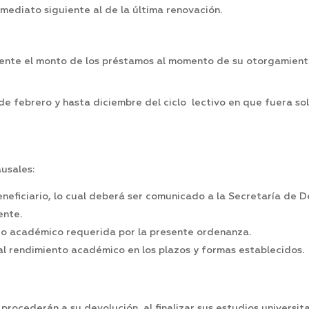
mediato siguiente al de la última renovación.
nte el monto de los préstamos al momento de su otorgamiento 
febrero y hasta diciembre del ciclo lectivo en que fuera solic
ausales:
eficiario, lo cual deberá ser comunicado a la Secretaría de De
ente.
to académico requerida por la presente ordenanza.
l rendimiento académico en los plazos y formas establecidos.
procederán a su devolución, al finalizar sus estudios universita