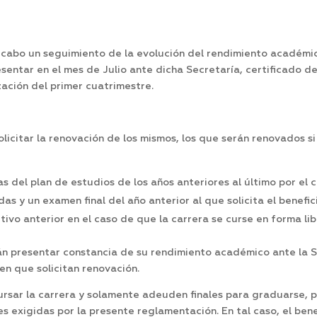
a cabo un seguimiento de la evolución del rendimiento académic
resentar en el mes de Julio ante dicha Secretaría, certificado d
ización del primer cuatrimestre.
licitar la renovación de los mismos, los que serán renovados si
del plan de estudios de los años anteriores al último por el cu
s y un examen final del año anterior al que solicita el benefic
ctivo anterior en el caso de que la carrera se curse en forma l
án presentar constancia de su rendimiento académico ante la S
en que solicitan renovación.
rsar la carrera y solamente adeuden finales para graduarse, po
es exigidas por la presente reglamentación. En tal caso, el ben