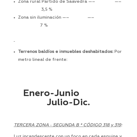
Zona rural Partido de Saavedra —– —–
3,5 %
Zona sin iluminación —– —–
7 %
Terrenos baldíos e inmuebles deshabitados:
Por
metro lineal de frente:
Enero-Junio
Julio-Dic.
TERCERA ZONA ‑ SEGUNDA B * CÓDIGO 318 y 319
:
Luz incandescente con un foco en cada esquina y