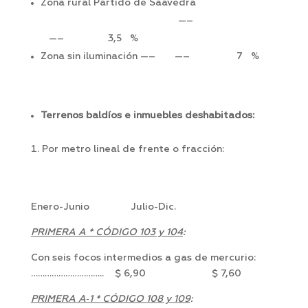
Zona rural Partido de Saavedra
—–
—– 3,5 %
Zona sin iluminación —– —– 7 %
Terrenos baldíos e inmuebles deshabitados:
Por metro lineal de frente o fracción:
Enero-Junio Julio-Dic.
PRIMERA A * CÓDIGO 103 y 104
:
Con seis focos intermedios a gas de mercurio:
………………………….. $ 6,90 $ 7,60
PRIMERA A‑1 * CÓDIGO 108 y 109
: