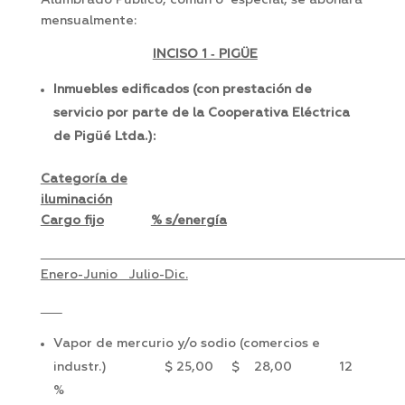
Alumbrado Público, común o especial, se abonará
mensualmente:
INCISO 1 ‑ PIGÜE
Inmuebles edificados (con prestación de
servicio por parte de la Cooperativa Eléctrica
de Pigüé Ltda.):
Categoría de
iluminación
Cargo fijo
% s/energía
Enero-Junio Julio-Dic.
Vapor de mercurio y/o sodio (comercios e
industr.) $ 25,00 $ 28,00 12
%