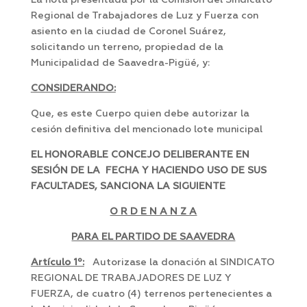
La nota presentada por la Comisión del Sindicato
Regional de Trabajadores de Luz y Fuerza con
asiento en la ciudad de Coronel Suárez,
solicitando un terreno, propiedad de la
Municipalidad de Saavedra-Pigüé, y:
CONSIDERANDO:
Que, es este Cuerpo quien debe autorizar la
cesión definitiva del mencionado lote municipal
EL HONORABLE CONCEJO DELIBERANTE EN
SESIÓN DE LA FECHA Y HACIENDO USO DE SUS
FACULTADES, SANCIONA LA SIGUIENTE
O R D E N A N Z A
PARA EL PARTIDO DE SAAVEDRA
Artículo 1º:
Autorizase la donación al SINDICATO
REGIONAL DE TRABAJADORES DE LUZ Y
FUERZA, de cuatro (4) terrenos pertenecientes a