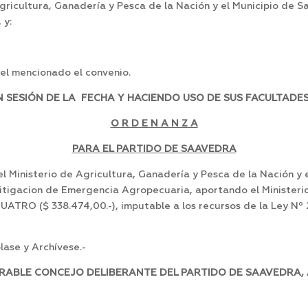
Agricultura, Ganadería y Pesca de la Nación y el Municipio de
 y:
el mencionado el convenio.
SESIÓN DE LA FECHA Y HACIENDO USO DE SUS FACULTADES
O R D E N A N Z A
PARA EL PARTIDO DE SAAVEDRA
 Ministerio de Agricultura, Ganadería y Pesca de la Nación y e
mitigacion de Emergencia Agropecuaria, aportando el Minist
 ($ 338.474,00.-), imputable a los recursos de la Ley Nº 2
ase y Archívese.-
RABLE CONCEJO DELIBERANTE DEL PARTIDO DE SAAVEDRA, A