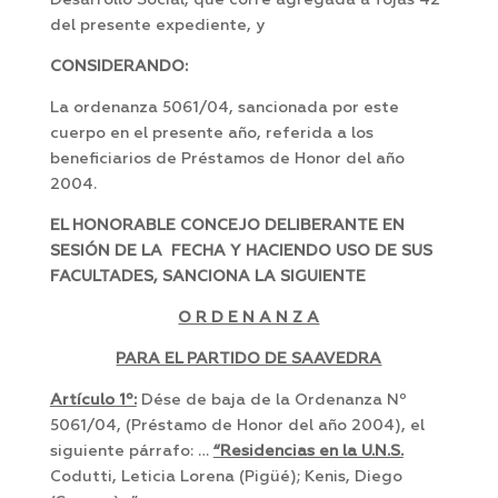
Desarrollo Social, que corre agregada a fojas 42
del presente expediente, y
CONSIDERANDO:
La ordenanza 5061/04, sancionada por este
cuerpo en el presente año, referida a los
beneficiarios de Préstamos de Honor del año
2004.
EL HONORABLE CONCEJO DELIBERANTE EN
SESIÓN DE LA FECHA Y HACIENDO USO DE SUS
FACULTADES, SANCIONA LA SIGUIENTE
O R D E N A N Z A
PARA EL PARTIDO DE SAAVEDRA
Artículo 1º:
Dése de baja de la Ordenanza Nº
5061/04, (Préstamo de Honor del año 2004), el
siguiente párrafo: …
“Residencias en la U.N.S.
Codutti, Leticia Lorena (Pigüé); Kenis, Diego