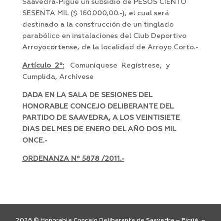
Saavedra-Pigüé un subsidio de PESOS CIENTO
SESENTA MIL ($ 160.000,00.-), el cual será
destinado a la construcción de un tinglado
parabólico en instalaciones del Club Deportivo
Arroyocortense, de la localidad de Arroyo Corto.-
Artículo 2º:
Comuníquese Regístrese, y
Cumplida, Archívese
DADA EN LA SALA DE SESIONES DEL
HONORABLE CONCEJO DELIBERANTE DEL
PARTIDO DE SAAVEDRA, A LOS VEINTISIETE
DIAS DEL MES DE ENERO DEL AÑO DOS MIL
ONCE.-
ORDENANZA Nº 5878 /2011.-
2026 © Honorable Concejo Deliberante de Saavedra – Pigüé –