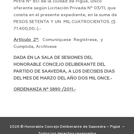
Mitre Nº 851 de la ciudad de Pigüé, único
oferente según Licitación Privada Nº 03/11, que
consta en el presente expediente, en la suma de
PESOS SETENTA Y UN MIL CUATROCIENTOS. ($
71.400,00.-).-
Artículo 2º:
Comuníquese Regístrese, y
Cumplida, Archívese
DADA EN LA SALA DE SESIONES DEL
HONORABLE CONCEJO DELIBERANTE DEL
PARTIDO DE SAAVEDRA, A LOS DIECISEIS DIAS
DEL MES DE MARZO DEL AÑO DOS MIL ONCE.-
ORDENANZA Nº 5890 /2011.-
2026 © Honorable Concejo Deliberante de Saavedra – Pigüé –
Todos los derechos reservados