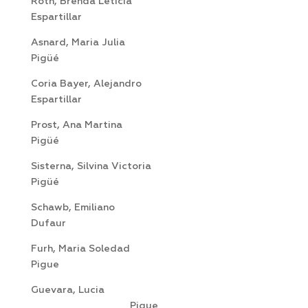
Roth, Brenda Leticia
Espartillar
Asnard, Maria Julia
Pigüé
Coria Bayer, Alejandro
Espartillar
Prost, Ana Martina
Pigüé
Sisterna, Silvina Victoria
Pigüé
Schawb, Emiliano
Dufaur
Furh, Maria Soledad
Pigue
Guevara, Lucia
Pigue