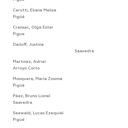
Cerutti, Eliana Melisa
Pigüé
Cransac, Olga Ester
Pigue
Dailoff, Justina
Saavedra
Martinez, Adriel
Arroyo Corto
Mosquera, María Zosima
Pigüé
Páez, Bruno Lionel
Saavedra
Seewald, Lucas Ezequiel
Pigüé