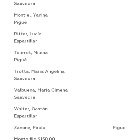
Saavedra
Montiel, Yanina
Pigüé
Ritter, Lucía
Espartillar
Tourret, Milena
Pigüé
Trotta, María Angelina
Saavedra
Valbuena, María Gimena
Saavedra
Walter, Gastón
Espartillar
Zanone, Pablo Pigue
Monto fijo $150,00