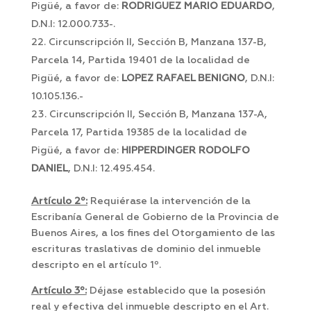
Pigüé, a favor de:
RODRIGUEZ MARIO EDUARDO
,
D.N.I: 12.000.733-.
Circunscripción II, Sección B, Manzana 137-B,
Parcela 14, Partida 19401 de la localidad de
Pigüé, a favor de:
LOPEZ RAFAEL BENIGNO
, D.N.I:
10.105.136.-
Circunscripción II, Sección B, Manzana 137-A,
Parcela 17, Partida 19385 de la localidad de
Pigüé, a favor de:
HIPPERDINGER RODOLFO
DANIEL
, D.N.I: 12.495.454.
Artículo 2º:
Requiérase la intervención de la
Escribanía General de Gobierno de la Provincia de
Buenos Aires, a los fines del Otorgamiento de las
escrituras traslativas de dominio del inmueble
descripto en el artículo 1º.
Artículo 3º:
Déjase establecido que la posesión
real y efectiva del inmueble descripto en el Art.