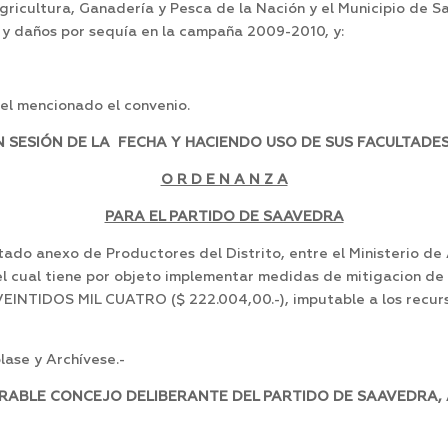
Agricultura, Ganadería y Pesca de la Nación y el Municipio de
y daños por sequía en la campaña 2009-2010, y:
el mencionado el convenio.
SESIÓN DE LA FECHA Y HACIENDO USO DE SUS FACULTADES
O R D E N A N Z A
PARA EL PARTIDO DE SAAVEDRA
tado anexo de Productores del Distrito, entre el Ministerio de
 el cual tiene por objeto implementar medidas de mitigacion 
INTIDOS MIL CUATRO ($ 222.004,00.-), imputable a los recurs
ase y Archívese.-
RABLE CONCEJO DELIBERANTE DEL PARTIDO DE SAAVEDRA, A 