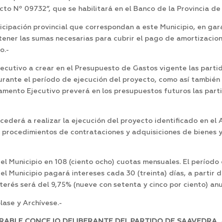
to Nº 09732”, que se habilitará en el Banco de la Provincia de
cipación provincial que correspondan a este Municipio, en gar
tener las sumas necesarias para cubrir el pago de amortizacion
o.-
utivo a crear en el Presupuesto de Gastos vigente las partid
rante el período de ejecución del proyecto, como así también e
tamento Ejecutivo preverá en los presupuestos futuros las part
derá a realizar la ejecución del proyecto identificado en el
 y procedimientos de contrataciones y adquisiciones de bienes y
 Municipio en 108 (ciento ocho) cuotas mensuales. El período d
el Municipio pagará intereses cada 30 (treinta) días, a partir d
rés será del 9,75% (nueve con setenta y cinco por ciento) anu
ase y Archívese.-
RABLE CONCEJO DELIBERANTE DEL PARTIDO DE SAAVEDRA, A