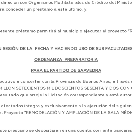
rdinación con Organismos Multilaterales de Crédito del Minist
ara conceder un préstamo a este ultimo, y:
esente préstamo permitirá al municipio ejecutar el proyecto “
SESIÓN DE LA FECHA Y HACIENDO USO DE SUS FACULTADES
ORDENANZA PREPARATORIA
PARA EL PARTIDO DE SAAVEDRA
tivo a concertar con la Provincia de Buenos Aires, a través d
 UN MILLÓN SETECIENTOS MIL DOSCIENTOS SESENTA Y DOS C
esultado que arroje la Licitación correspondiente y esté autori
afectados íntegra y exclusivamente a la ejecución del siguien
ión del Proyecto “REMODELACIÓN Y AMPLIACIÓN DE LA SALA M
ste préstamo se depositarán en una cuenta corriente bancari