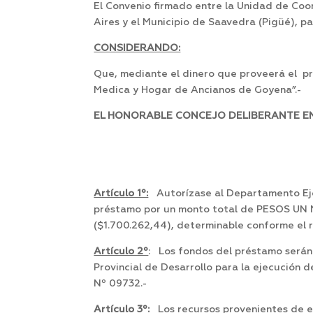
El Convenio firmado entre la Unidad de Coo
Aires y el Municipio de Saavedra (Pigüé), p
CONSIDERANDO:
Que, mediante el dinero que proveerá el pr
Medica y Hogar de Ancianos de Goyena”.-
EL HONORABLE CONCEJO DELIBERANTE EN 
Artículo 1º:
Autorízase al Departamento Ejecu
préstamo por un monto total de PESOS
($1.700.262,44), determinable conforme el r
Artículo 2º
: Los fondos del préstamo serán 
Provincial de Desarrollo para la ejecuc
Nº 09732.-
Artículo 3º:
Los recursos provenientes de e