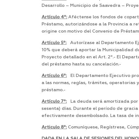
Desarrollo – Municipio de Saavedra – Proyec
Artículo 4º:
Aféctense los fondos de coparti
Préstamo, autorizándose a la Provincia a re
origine con motivo del Convenio de Préstam
Artículo 5º:
Autorízase al Departamento Ejec
10% que deberá aportar la Municipalidad du
Proyecto detallado en el Art. 2º.- El Depar
del préstamo hasta su cancelación.-
Artículo 6º:
El Departamento Ejecutivo proce
a las normas, reglas, trámites, operatorias
préstamo.-
Artículo 7º:
La deuda será amortizada por el
sesenta) días. Durante el período de gracia 
efectivamente desembolsado. La tasa de inte
Articulo 8º:
Comuníquese, Regístrese, Cúmpl
DADA EN LA SALA DE SESIONES DEL HONO