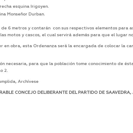
recha esquina Irigoyen.
uina Monseñor Durban.
de 6 metros y contarán con sus respectivos elementos para as
as motos y cascos, el cual servirá además para que el lugar n
r en obra, esta Ordenanza será la encargada de colocar la ca
sión necesaria, para que la población tome conocimiento de és
o 2.
mplida, Archívese
RABLE CONCEJO DELIBERANTE DEL PARTIDO DE SAAVEDRA, A 