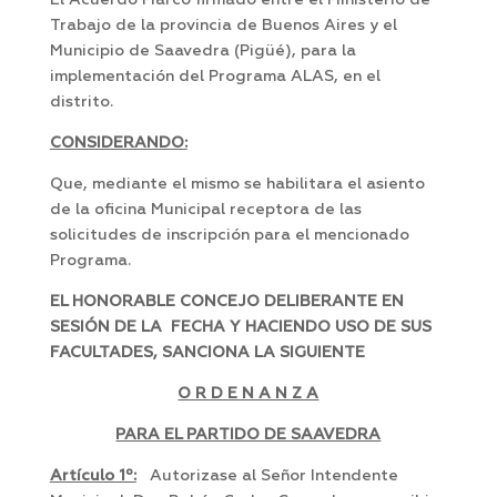
El Acuerdo Marco firmado entre el Ministerio de
Trabajo de la provincia de Buenos Aires y el
Municipio de Saavedra (Pigüé), para la
implementación del Programa ALAS, en el
distrito.
CONSIDERANDO:
Que, mediante el mismo se habilitara el asiento
de la oficina Municipal receptora de las
solicitudes de inscripción para el mencionado
Programa.
EL HONORABLE CONCEJO DELIBERANTE EN
SESIÓN DE LA FECHA Y HACIENDO USO DE SUS
FACULTADES, SANCIONA LA SIGUIENTE
O R D E N A N Z A
PARA EL PARTIDO DE SAAVEDRA
Artículo 1º:
Autorizase al Señor Intendente